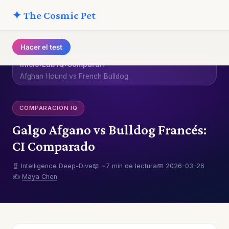
✦ The Cosmic Pet
Hacer el test
Inicio
›
Lab IQ
›
Comparar
›
Afghan Hound vs French Bulldog
COMPARACIÓN IQ
Galgo Afgano vs Bulldog Francés:
CI Comparado
🧬 Intelligence Deep-Dive
📖 ~7 min de lectura
📅 2026-03-26
✍️
Maya Chen