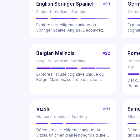
English Springer Spaniel
Germ
#13
England · medium · Sporting
Germany
Explorez l'intelligence unique du
Explor
Springer Spaniel Anglais. Découvrez
cognit
ses talents de dé...
Court.
Belgian Malinois
Pome
#22
Belgium · medium · Herding
Poland
Toy
Explorez l'acuité cognitive unique du
Berger Malinois, son rôle dans les
Découv
unités d'élite...
Poméra
descen
Vizsla
Sam
#31
Hungary · medium · Sporting
Siberia
Découvrez l'intelligence unique du
Découv
Vizsla, un chien d'arrêt hongrois d'une
du Sam