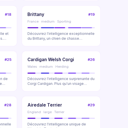
Brittany
#18
#19
France · medium · Sporting
lle et
Découvrez l'intelligence exceptionnelle
s.
du Brittany, un chien de chasse
polyvalent et u...
Cardigan Welsh Corgi
#25
#26
Wales · medium · Herding
en de
Découvrez l'intelligence surprenante du
ce
Corgi Cardigan. Plus qu'un visage
mignon, ce ch...
Airedale Terrier
#28
#29
England · large · Terrier
onnelle
Découvrez l'intelligence unique de