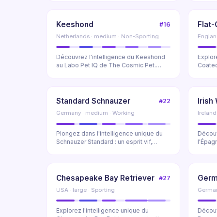
Keeshond
Flat-
#16
Netherlands · medium · Non-Sporting
England
Découvrez l'intelligence du Keeshond
Explore
au Labo Pet IQ de The Cosmic Pet.
Coated
Classement Coren...
surpren
Standard Schnauzer
Irish
#22
Germany · medium · Working
Ireland
Plongez dans l'intelligence unique du
Découv
Schnauzer Standard : un esprit vif,
l'Épag
stratège et p...
du rapp
Chesapeake Bay Retriever
Germ
#27
USA · large · Sporting
Germany
Explorez l'intelligence unique du
Découv