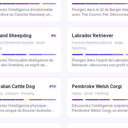
rez l'intelligence émotionnelle
Plongez dans le QI du Berger Al
nitive du Caniche Standard, un
avec The Cosmic Pet. Découvrez
de la...
capacité unique...
land Sheepdog
Labrador Retriever
#6
d (Shetland Islands) · small ·
Canada (Newfoundland) · large ·
g
Sporting
rez l'incroyable intelligence du
Plongez dans l'esprit du Labrado
 des Shetland, un esprit de
Retriever : découvrez son profil c
 complet...
unique, sa ...
alian Cattle Dog
Pembroke Welsh Corgi
#10
lia · medium · Herding
Wales · small · Herding
rez l'intelligence physique-
Découvrez l'intelligence surpren
ive unique du Bouvier Australien
Pembroke Welsh Corgi, un ancie
o QI Can...
berger de bovin...