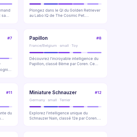
lemand
Plongez dans le QI du Golden Retriever
 sa
au Labo IQ de The Cosmic Pet.
Découvrez sa capac...
Papillon
#7
#8
France/Belgium · small · Toy
Découvrez l'incroyable intelligence du
Papillon, classé 8ème par Coren. Ce
r
petit chien ...
ognitif
Miniature Schnauzer
#11
#12
Germany · small · Terrier
ante du
Explorez l'intelligence unique du
n
Schnauzer Nain, classé 12e par Coren.
Découvrez son Q...