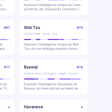
du
Explorez l'intelligence unique du Carlin
par la
au Pet IQ Lab. Découvrez comment ce
chien char...
Shih Tzu
#67
#70
China/Tibet · small · Toy
du
Explorez l'intelligence unique du Shih
que et
Tzu, de son héritage impérial chinois à
ses comp...
Basenji
#77
#78
Central Africa (Congo) · small · Hound
ce du
Explorez l'intelligence fascinante du
de The
Basenji, un chien africain au talent de
résolutio...
Havanese
●
●