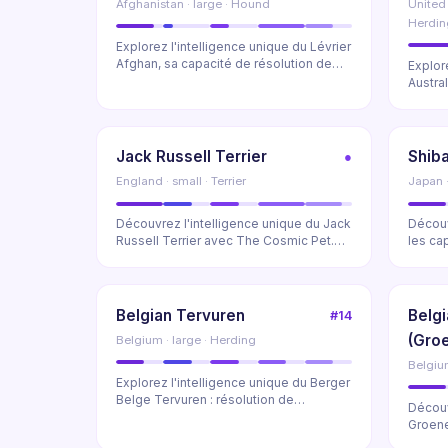
Afghanistan · large · Hound
United
Herdin
Explorez l'intelligence unique du Lévrier
Afghan, sa capacité de résolution de
Explor
problème...
Austral
ingé...
Jack Russell Terrier
Shiba
●
England · small · Terrier
Japan 
Découvrez l'intelligence unique du Jack
Découv
Russell Terrier avec The Cosmic Pet.
les ca
Analyse de...
problè
Belgian Tervuren
Belg
#14
(Gro
Belgium · large · Herding
Belgium
Explorez l'intelligence unique du Berger
Belge Tervuren : résolution de
Découv
problèmes, inst...
Groene
surpren