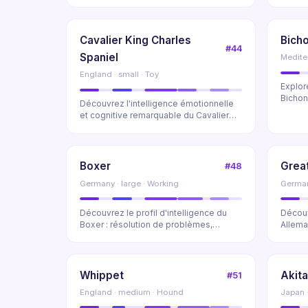
fidélité exc...
à créer 
Cavalier King Charles
Bicho
#44
Spaniel
Medite
England · small · Toy
Explor
Bichon
Découvrez l'intelligence émotionnelle
compag
et cognitive remarquable du Cavalier
King Charles...
Boxer
Grea
#48
Germany · large · Working
German
Découvrez le profil d'intelligence du
Découv
Boxer : résolution de problèmes,
Allema
sociabilité et s...
Analys
Whippet
Akit
#51
England · medium · Hound
Japan ·