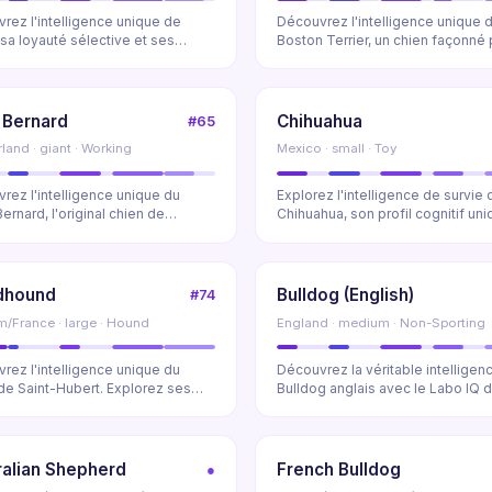
rez l'intelligence unique de
Découvrez l'intelligence unique 
, sa loyauté sélective et ses
Boston Terrier, un chien façonné 
tés cogni...
vie urbaine....
 Bernard
Chihuahua
#65
land · giant · Working
Mexico · small · Toy
rez l'intelligence unique du
Explorez l'intelligence de survie 
ernard, l'original chien de
Chihuahua, son profil cognitif uni
age autonom...
démystifi...
dhound
Bulldog (English)
#74
m/France · large · Hound
England · medium · Non-Sporting
rez l'intelligence unique du
Découvrez la véritable intelligen
de Saint-Hubert. Explorez ses
Bulldog anglais avec le Labo IQ 
és olfact...
Cosmic Pe...
ralian Shepherd
French Bulldog
●