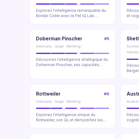
Explorez l'intelligence remarquable du
Découv
Border Collie avec le Pet IQ Lab.
et cog
Découvrez ses ...
maître 
Doberman Pinscher
Shet
#5
Germany · large · Working
Scotlan
Herdin
Découvrez l'intelligence stratégique du
Doberman Pinscher, ses capacités
Découv
exceptionnelle...
Berger
berger
Rottweiler
Austr
#9
Germany · large · Working
Austra
Explorez l'intelligence unique du
Découv
Rottweiler, son QI, et démystifiez les
cognit
préjugés. Déco...
au Lab