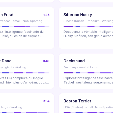
...
aquatique autonome. ...
n Frisé
Siberian Husky
#45
rranean · small · Non-Sporting
Siberia (Russia) · medium · Workin
ez l'intelligence fascinante du
Découvrez la véritable intelligen
 Frisé, du chien de cirque au
Husky Sibérien, son génie auton
non ast...
ses capacité...
t Dane
Dachshund
#48
y · giant · Working
Germany · small · Hound
rez l'IQ complexe du Dogue
Explorez l'intelligence fascinante
nd : bien plus qu'un géant doux.
Teckel : ses talents souterrains, 
e de ses ...
profil d'IQ...
a
Boston Terrier
#54
 large · Working
USA (Boston) · small · Non-Sporti