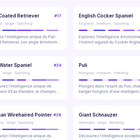
Coated Retriever
English Cocker Spaniel
#17
 · large · Sporting
England · medium · Sporting
z l'intelligence unique du Flat-
Explorez l'intelligence émotionne
 Retriever, son angle émotionnel
l'instinct aiguisé du Cocker Anglai
an...
Découvrez...
 Water Spaniel
Puli
#24
 · large · Sporting
Hungary · medium · Herding
rez l'intelligence unique de
Plongez dans l'esprit du Puli, chi
neul d'Eau Irlandais, le champion
berger hongrois d'une intelligen
ort a...
remarquable....
an Wirehaired Pointer
Giant Schnauzer
#28
 · large · Sporting
Germany · large · Working
rez l'intelligence unique du
Découvrez l'intelligence excepti