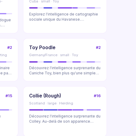
n-
Cuba · small · Toy
Explorez l'intelligence de cartographie
sociale unique du Havanese.
edogue
Découvrez comment c...
.
Toy Poodle
#2
#2
ting
Germany/France · small · Toy
inaire
Découvrez l'intelligence surprenante du
me par
Caniche Toy, bien plus qu'une simple
beauté. Ex...
Collie (Rough)
#15
#16
Scotland · large · Herding
u
Découvrez l'intelligence surprenante du
Colley. Au-delà de son apparence
élégante, expl...