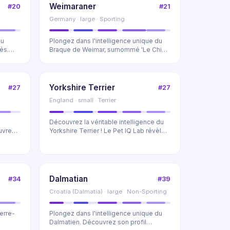
Weimaraner
#20
#21
Germany · large · Sporting
du
Plongez dans l'intelligence unique du
és.
Braque de Weimar, surnommé 'Le Chien
Fantôme'. Dé...
Yorkshire Terrier
#27
#27
England · small · Terrier
Découvrez la véritable intelligence du
uvrez
Yorkshire Terrier ! Le Pet IQ Lab révèle
leur pa...
Dalmatian
#34
#39
Croatia (Dalmatia) · large · Non-Sporting
erre-
Plongez dans l'intelligence unique du
Dalmatien. Découvrez son profil