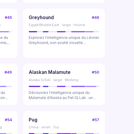
cognitif axé sur ...
Greyhound
#45
#46
g
Egypt/Middle East · large · Hound
ce du
Explorez l'intelligence unique du Lévrier
ome,
Greyhound, son acuité visuelle
remarquable, s...
Alaskan Malamute
#49
#50
Alaska (USA) · large · Working
 du
Découvrez l'intelligence unique du
son
Malamute d'Alaska au Pet IQ Lab : un
chien de traîne...
Pug
#54
#57
ng
China · small · Toy