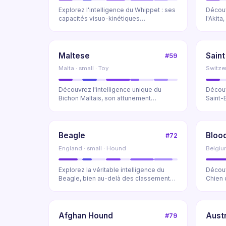
Explorez l'intelligence du Whippet : ses
Découv
capacités visuo-kinétiques
l'Akita
exceptionnelles, so...
capaci
Maltese
Saint
#59
Malta · small · Toy
Switzer
Découvrez l'intelligence unique du
Découv
Bichon Maltais, son attunement
Saint-B
émotionnel millénaire...
sauvet
Beagle
Bloo
#72
England · small · Hound
Belgiu
Explorez la véritable intelligence du
Découv
Beagle, bien au-delà des classements
Chien 
traditionnel...
capacit
Afghan Hound
Aust
#79