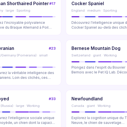
an Shorthaired Pointer
Cocker Spaniel
#17
 · large · Sporting
England · medium · Sporting
ez l'incroyable polyvalence
Découvrez l'intelligence unique 
ive du Braque Allemand à Poil
Cocker Spaniel au-delà des clich
 Découvrez ...
Explorez ses fac...
ranian
Bernese Mountain Dog
#23
/Germany (Pomerania) · small ·
Switzerland · giant · Working
Plongez dans l'esprit du Bouvier
Bernois avec le Pet IQ Lab. Déco
rez la véritable intelligence des
leur intelligenc...
niens. Loin des clichés, ces
dants ...
oyed
Newfoundland
#33
 (Russia) · large · Working
Canada · giant · Working
rez l'intelligence sociale unique
Explorez la cognition unique du T
oyède, un chien dont la capacité
Neuve, le chien de sauvetage