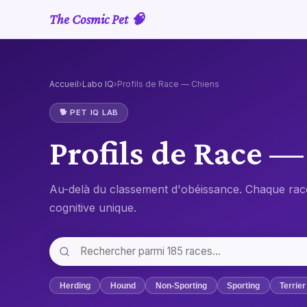
The Cosmic Pet 🧠
Accueil
›
Labo IQ
›
Profils de Race — Chiens
🐕 PET IQ LAB
Profils de Race —
Au-delà du classement d'obéissance. Chaque rac
cognitive unique.
Herding
Hound
Non-Sporting
Sporting
Terrier