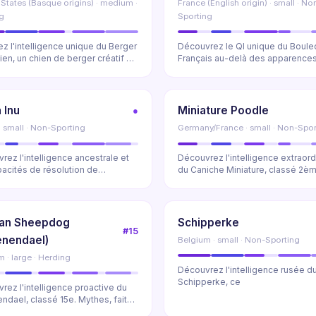
 States (Basque origins) · medium ·
France (English origin) · small · No
g
Sporting
ez l'intelligence unique du Berger
Découvrez le QI unique du Boul
ien, un chien de berger créatif et
Français au-delà des apparences
Explorez son inte...
 Inu
Miniature Poodle
●
· small · Non-Sporting
Germany/France · small · Non-Spor
rez l'intelligence ancestrale et
Découvrez l'intelligence extraord
pacités de résolution de
du Caniche Miniature, classé 2è
mes du Shib...
Stanley C...
ian Sheepdog
Schipperke
#15
enendael)
Belgium · small · Non-Sporting
 · large · Herding
Découvrez l'intelligence rusée d
Schipperke, ce
rez l'intelligence proactive du
ndael, classé 15e. Mythes, faits
ant...