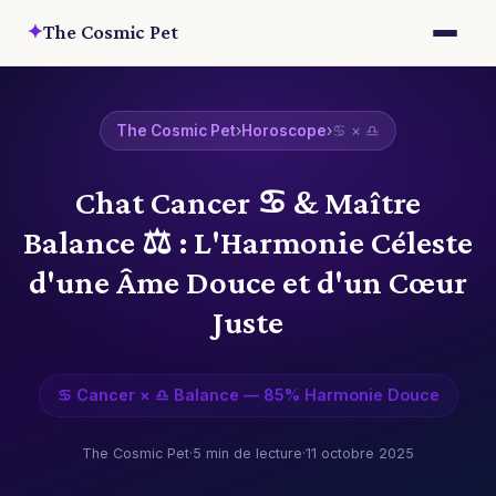
✦
The Cosmic Pet
The Cosmic Pet
›
Horoscope
›
♋ × ♎
Chat Cancer ♋ & Maître
Balance ⚖️ : L'Harmonie Céleste
d'une Âme Douce et d'un Cœur
Juste
♋ Cancer × ♎ Balance — 85% Harmonie Douce
The Cosmic Pet
·
5 min de lecture
·
11 octobre 2025