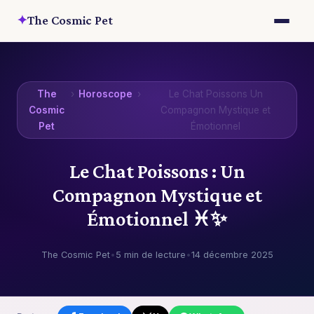
✦
The Cosmic Pet
The
›
Horoscope
›
Le Chat Poissons Un
Cosmic
Compagnon Mystique et
Pet
Émotionnel
Le Chat Poissons : Un
Compagnon Mystique et
Émotionnel ♓✨
The Cosmic Pet
•
5 min de lecture
•
14 décembre 2025