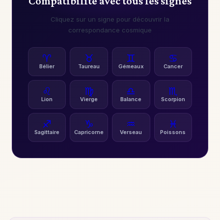
Compatibilité avec tous les signes
Cliquez sur un signe pour découvrir la
correspondance cosmique
♈
♉
♊
♋
Bélier
Taureau
Gémeaux
Cancer
♌
♍
♎
♏
Lion
Vierge
Balance
Scorpion
♐
♑
♒
♓
Sagittaire
Capricorne
Verseau
Poissons