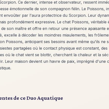
 Scorpion. Ce dernier, intense et observateur, ressent immé
ichesse émotionnelle de son compagnon félin. Le Poissons, ini
nt envoûter par l'aura protectrice du Scorpion. Leur dynam
mais profondément expressive. Le chat Poissons, véritable
de son maître et offre en retour une présence apaisante et
, excelle à décoder les moindres miaulements, les frôlement
son Poissons, anticipant ses besoins avant même qu'ils ne s
siestes partagées où le contact physique est constant, de
es où le chat vient se blottir, cherchant la chaleur et la sé
frir. Leur maison devient un havre de paix, imprégné d'un
tique.
rentes de ce Duo Aquatique