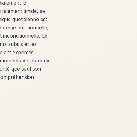
diatement la
tialement timide, se
ique quotidienne est
 éponge émotionnelle,
 inconditionnelle. Le
s subtils et les
oient exprimés.
s moments de jeu doux
curité que seul son
e compréhension