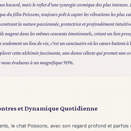
 un hasard, mais le reflet d'une synergie cosmique des plus intenses
e du félin Poissons, toujours prêt à capter les vibrations les plus su
ontrant la nature passionnée, protectrice et profondément intuitiv
ils nagent dans les mêmes courants émotionnels, créant un lien pres
s seulement un lieu de vie, c'est un sanctuaire où les cœurs battent à 
lorer cette alchimie fascinante, une danse céleste qui promet une c
e nous évaluons à un magnifique 90%.
ontres et Dynamique Quotidienne
ants, le chat Poissons, avec son regard profond et parfois