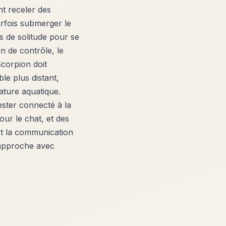
nt receler des
arfois submerger le
s de solitude pour se
n de contrôle, le
Scorpion doit
e plus distant,
ature aquatique.
ester connecté à la
our le chat, et des
st la communication
n approche avec