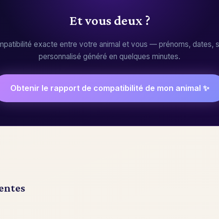
Et vous deux ?
patibilité exacte entre votre animal et vous — prénoms, dates, s
personnalisé généré en quelques minutes.
Obtenir le rapport de compatibilité de mon animal ✨
entes