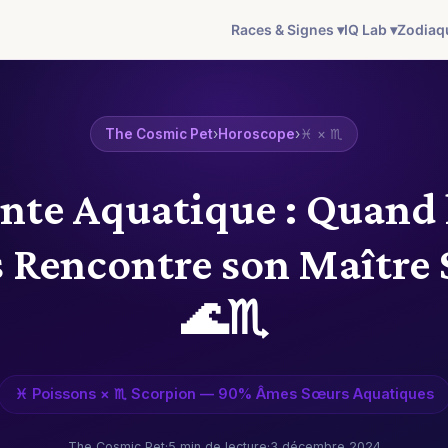
Races & Signes ▾
IQ Lab ▾
Zodiaq
The Cosmic Pet
›
Horoscope
›
♓ × ♏
inte Aquatique : Quand 
 Rencontre son Maître
🌊♏
♓ Poissons × ♏ Scorpion — 90% Âmes Sœurs Aquatiques
The Cosmic Pet
·
5 min de lecture
·
3 décembre 2024