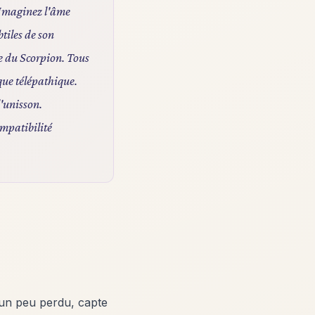
. Imaginez l'âme
btiles de son
e du Scorpion. Tous
que télépathique.
l'unisson.
ompatibilité
 un peu perdu, capte