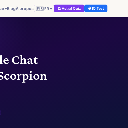
ue ▾
Blog
À propos
🇫🇷 FR ▾
🔮 Astral Quiz
🧠 IQ Test
le Chat
 Scorpion