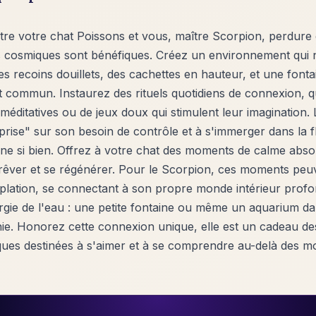
tre votre chat Poissons et vous, maître Scorpion, perdure 
 cosmiques sont bénéfiques. Créez un environnement qui nou
es recoins douillets, des cachettes en hauteur, et une font
 commun. Instaurez des rituels quotidiens de connexion, qu
éditatives ou de jeux doux qui stimulent leur imagination. 
rise" sur son besoin de contrôle et à s'immerger dans la flu
ne si bien. Offrez à votre chat des moments de calme absol
t rêver et se régénérer. Pour le Scorpion, ces moments peu
emplation, se connectant à son propre monde intérieur profo
ergie de l'eau : une petite fontaine ou même un aquarium d
ie. Honorez cette connexion unique, elle est un cadeau des
ues destinées à s'aimer et à se comprendre au-delà des mo