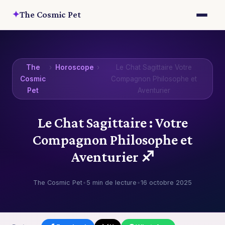
✦
The Cosmic Pet
The
›
Horoscope
›
Le Chat Sagittaire Votre
Cosmic
Compagnon Philosophe et
Pet
Aventurier
Le Chat Sagittaire : Votre
Compagnon Philosophe et
Aventurier ♐
The Cosmic Pet
•
5 min de lecture
•
16 octobre 2025