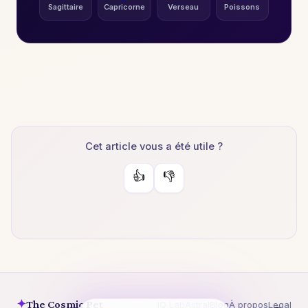
Sagittaire
Capricorne
Verseau
Poissons
Cet article vous a été utile ?
👍
👎
✦
The Cosmic Pet
IQ Lab
Astral
Blog
À propos
Legal