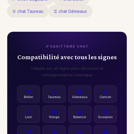
♉ chat Taureau
♊ chat Gémeaux
♐ SAGITTAIRE CHAT
Compatibilité avec tous les signes
Cliquez sur un signe pour découvrir la
correspondance cosmique
♈
♉
♊
♋
Bélier
Taureau
Gémeaux
Cancer
♌
♍
♎
♏
Lion
Vierge
Balance
Scorpion
♐
♑
♒
♓