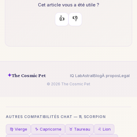
Cet article vous a été utile ?
👍
👎
✦
The Cosmic Pet
IQ Lab
Astral
Blog
À propos
Legal
© 2026 The Cosmic Pet
AUTRES COMPATIBILITÉS CHAT — ♏ SCORPION
♍ Vierge
♑ Capricorne
♉ Taureau
♌ Lion