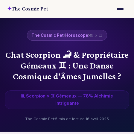
✦
The Cosmic Pet
The Cosmic Pet
›
Horoscope
›
♏ × ♊
Chat Scorpion 🦂 & Propriétaire
Gémeaux ♊ : Une Danse
Cosmique d'Âmes Jumelles ?
♏ Scorpion × ♊ Gémeaux — 78% Alchimie
Intriguante
The Cosmic Pet
·
5 min de lecture
·
16 avril 2025