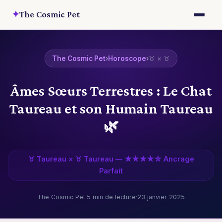
✦
The Cosmic Pet
The Cosmic Pet
›
Horoscope
›
♉ × ♉
Âmes Sœurs Terrestres : Le Chat
Taureau et son Humain Taureau
🌿
♉ Taureau × ♉ Taureau — ★★★★☆ Ancrage
Parfait
The Cosmic Pet
·
5 min de lecture
·
23 janvier 2025