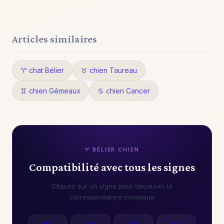
Articles similaires
♈ chat Bélier
♉ chien Taureau
♊ chien Gémeaux
♋ chien Cancer
♈ BÉLIER CHIEN
Compatibilité avec tous les signes
Cliquez sur un signe pour découvrir la
correspondance cosmique