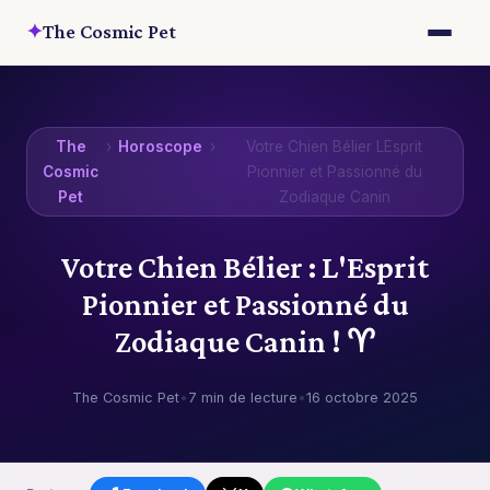
✦
The Cosmic Pet
The
›
Horoscope
›
Votre Chien Bélier LEsprit
Cosmic
Pionnier et Passionné du
Pet
Zodiaque Canin
Votre Chien Bélier : L'Esprit
Pionnier et Passionné du
Zodiaque Canin ! ♈
The Cosmic Pet
•
7 min de lecture
•
16 octobre 2025