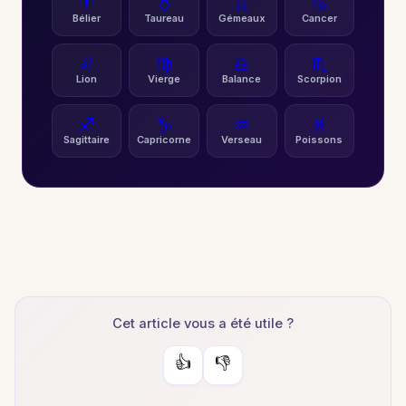
♈
♉
♊
♋
Bélier
Taureau
Gémeaux
Cancer
♌
♍
♎
♏
Lion
Vierge
Balance
Scorpion
♐
♑
♒
♓
Sagittaire
Capricorne
Verseau
Poissons
Cet article vous a été utile ?
👍
👎