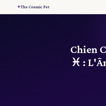
✦
The Cosmic Pet
Chien C
♓ : L'