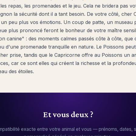
les repas, les promenades et le jeu. Cela ne bridera pas vot
gnon la sécurité dont il a tant besoin. De votre côté, cher 
un peu plus vos émotions. Un coup de patte, un museau p
ueue plus prononcé feront le bonheur de votre maître sensi
ion canine" : des moments calmes passés côte à côte, que c
 ou d'une promenade tranquille en nature. Le Poissons peut
cher prise, tandis que le Capricorne offre au Poissons un a
ces, car ce sont elles qui créent la richesse et la profonde
eau des étoiles.
Et vous deux ?
patibilité exacte entre votre animal et vous — prénoms, dates, s