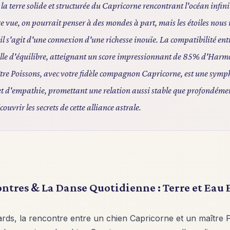
a terre solide et structurée du Capricorne rencontrant l'océan infini
e vue, on pourrait penser à des mondes à part, mais les étoiles nous 
 il s'agit d'une connexion d'une richesse inouïe. La compatibilité ent
lle d'équilibre, atteignant un score impressionnant de 85% d'Harm
ître Poissons, avec votre fidèle compagnon Capricorne, est une symp
et d'empathie, promettant une relation aussi stable que profondéme
uvrir les secrets de cette alliance astrale.
ntres & La Danse Quotidienne : Terre et Eau
ards, la rencontre entre un chien Capricorne et un maître 