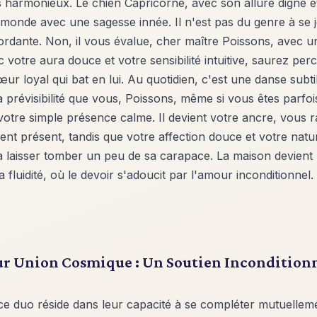
s harmonieux. Le chien Capricorne, avec son allure digne e
 monde avec une sagesse innée. Il n'est pas du genre à se 
dante. Non, il vous évalue, cher maître Poissons, avec un
c votre aura douce et votre sensibilité intuitive, saurez per
œur loyal qui bat en lui. Au quotidien, c'est une danse subt
la prévisibilité que vous, Poissons, même si vous êtes parfoi
 votre simple présence calme. Il devient votre ancre, vous 
nt présent, tandis que votre affection douce et votre natu
à laisser tomber un peu de sa carapace. La maison devient 
 fluidité, où le devoir s'adoucit par l'amour inconditionnel.
leur Union Cosmique : Un Soutien Incondition
ce duo réside dans leur capacité à se compléter mutuellem