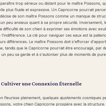
 paraître trop sérieux ou distant pour le maître Poissons, q
e plus fluide et expressive. Un Capricorne pourrait percev
ndécise de son maître Poissons comme un manque de struc
 un peu anxieux quant à sa propre sécurité. Inversement, l
 la difficulté de son chien à exprimer ses émotions avec exu
'indifférence. La clé pour naviguer ces eaux est la patienc
rs différences. Le maître Poissons doit s'efforcer d'appor
e, tandis que le Capricorne pourrait être encouragé, par d
 un peu sa garde et à s'autoriser plus de moments de pure 
 : Cultiver une Connexion Éternelle
on fleurisse pleinement, quelques ajustements cosmiques pe
issons, votre chien Capricorne prospère avec la structure.