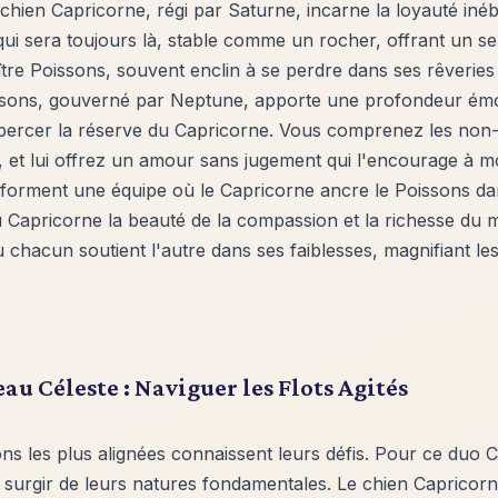
hien Capricorne, régi par Saturne, incarne la loyauté inébran
ui sera toujours là, stable comme un rocher, offrant un se
ître Poissons, souvent enclin à se perdre dans ses rêverie
issons, gouverné par Neptune, apporte une profondeur émo
 percer la réserve du Capricorne. Vous comprenez les non-d
, et lui offrez un amour sans jugement qui l'encourage à m
 forment une équipe où le Capricorne ancre le Poissons dans 
 Capricorne la beauté de la compassion et la richesse du
 chacun soutient l'autre dans ses faiblesses, magnifiant le
u Céleste : Naviguer les Flots Agités
ons les plus alignées connaissent leurs défis. Pour ce duo 
 surgir de leurs natures fondamentales. Le chien Capricorn