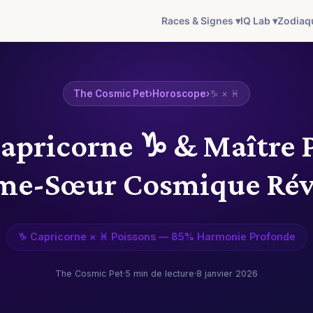
Races & Signes ▾
IQ Lab ▾
Zodiaq
The Cosmic Pet
›
Horoscope
›
♑ × ♓
apricorne ♑ & Maître 
Âme-Sœur Cosmique Révé
♑ Capricorne × ♓ Poissons — 85% Harmonie Profonde
The Cosmic Pet
·
5 min de lecture
·
8 janvier 2026