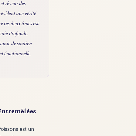
 et rêveur des
révèlent une vérité
re ces deux âmes est
onie Profonde.
honie de soutien
nt émotionnelle.
 Entremêlées
Poissons est un