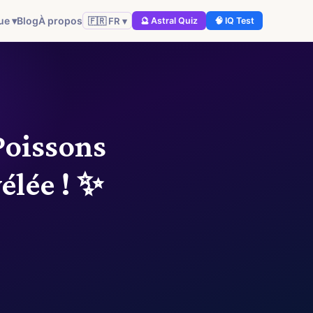
ue ▾
Blog
À propos
🇫🇷 FR ▾
🔮 Astral Quiz
🧠 IQ Test
Poissons
lée ! ✨