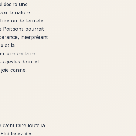
ui désire une
oir la nature
ture ou de fermeté,
e Poissons pourrait
bérance, interprétant
e et la
ter une certaine
es gestes doux et
joie canine.
uvent faire toute la
 Établissez des