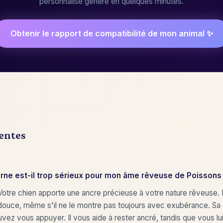
personnalisé généré en quelques minutes.
Obtenir le rapport de compatibilité de mon animal ✨
entes
rne est-il trop sérieux pour mon âme rêveuse de Poissons
 Votre chien apporte une ancre précieuse à votre nature rêveuse. 
 douce, même s'il ne le montre pas toujours avec exubérance. Sa
uvez vous appuyer. Il vous aide à rester ancré, tandis que vous l