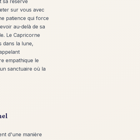
t sa réserve
jeter sur vous avec
e patience qui force
cevoir au-delà de sa
ile. Le Capricorne
s dans la lune,
rappelant
re empathique le
un sanctuaire où la
nel
ent d'une manière