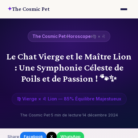
✦
The Cosmic Pet
The Cosmic Pet
›
Horoscope
›
♍ × ♌
Le Chat Vierge et le Maître Lion
: Une Symphonie Céleste de
Poils et de Passion ! 🐾✨
♍ Vierge × ♌ Lion — 85% Équilibre Majestueux
The Cosmic Pet
·
5 min de lecture
·
14 décembre 2024
Share
Facebook
X
WhatsApp