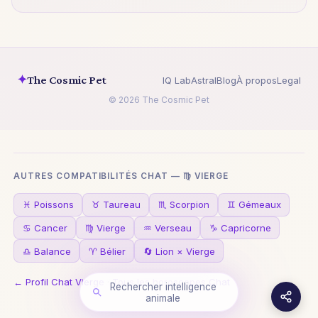
✦
The Cosmic Pet
IQ Lab
Astral
Blog
À propos
Legal
© 2026 The Cosmic Pet
AUTRES COMPATIBILITÉS CHAT — ♍ VIERGE
♓ Poissons
♉ Taureau
♏ Scorpion
♊ Gémeaux
♋ Cancer
♍ Vierge
♒ Verseau
♑ Capricorne
♎ Balance
♈ Bélier
🔄 Lion × Vierge
← Profil Chat Vierge
·
Tous les horoscopes Chat
Rechercher intelligence
animale