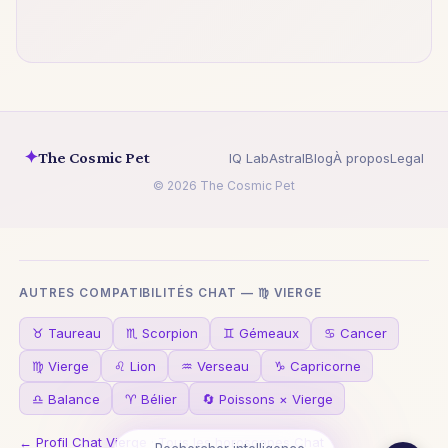
✦
The Cosmic Pet
IQ Lab
Astral
Blog
À propos
Legal
© 2026 The Cosmic Pet
AUTRES COMPATIBILITÉS CHAT — ♍ VIERGE
♉ Taureau
♏ Scorpion
♊ Gémeaux
♋ Cancer
♍ Vierge
♌ Lion
♒ Verseau
♑ Capricorne
♎ Balance
♈ Bélier
🔄 Poissons × Vierge
← Profil Chat Vierge
·
Tous les horoscopes Chat