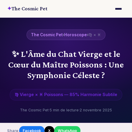
✦
The Cosmic Pet
The Cosmic Pet
›
Horoscope
›
♍ × ♓
✨ L'Âme du Chat Vierge et le
Cœur du Maître Poissons : Une
Symphonie Céleste ?
♍ Vierge × ♓ Poissons — 85% Harmonie Subtile
The Cosmic Pet
·
5 min de lecture
·
2 novembre 2025
Share
Facebook
X
WhatsApp